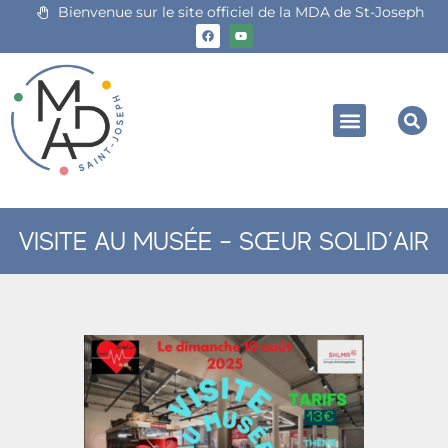
Bienvenue sur le site officiel de la MDA de St-Joseph
VISITE AU MUSÉE – SŒUR SOLID’AIR