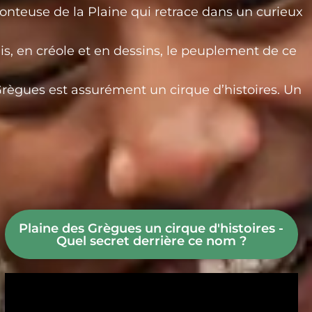
onteuse de la Plaine qui retrace dans un curieux
is, en créole et en dessins, le peuplement de ce
règues est assurément un cirque d’histoires. Un
Plaine des Grègues un cirque d'histoires -
Quel secret derrière ce nom ?