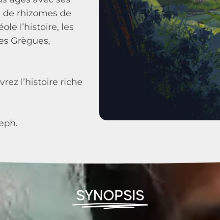
e de rhizomes de
le l’histoire, les
des Grègues,
z l’histoire riche
eph.
SYNOPSIS