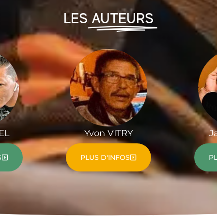
LES
AUTEURS
EL
Yvon VITRY
J
S
PLUS D'INFOS
PL