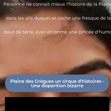
Personne ne connait mieux l’histoire de la Plai
dans les plis duquel se cache une fresque de la
bout de terre, avec en prime une pincée d’humo
Plaine des Grègues un cirque d'histoires -
Une disparition bizarre