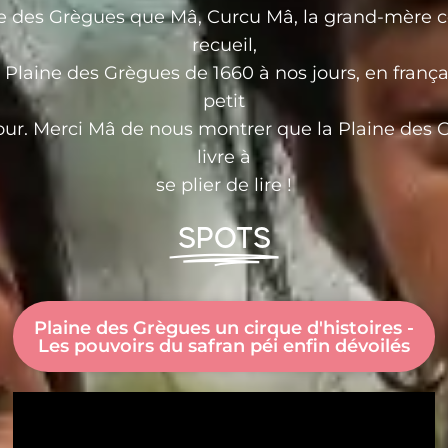
ne des Grègues que Mâ, Curcu Mâ, la grand-mère c
recueil,
 Plaine des Grègues de 1660 à nos jours, en frança
petit
ur. Merci Mâ de nous montrer que la Plaine des G
livre à
se plier de lire !
SPOTS
Plaine des Grègues un cirque d'histoires -
Les pouvoirs du safran péi enfin dévoilés