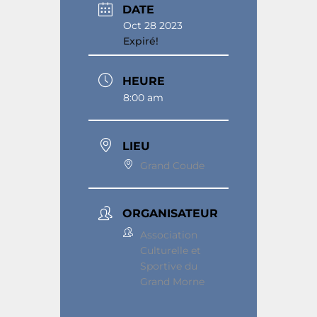
DATE
Oct 28 2023
Expiré!
HEURE
8:00 am
LIEU
Grand Coude
ORGANISATEUR
Association
Culturelle et
Sportive du
Grand Morne