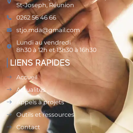
St-Joseph, Réunion
0262 56 46 66
stjo.mda@gmail.com
Lundi au vendredi
8h30 à 12h et 13h30 à 16h30
LIENS RAPIDES
Accueil
Actualités
Appels à projets
Outils et ressources
Contact