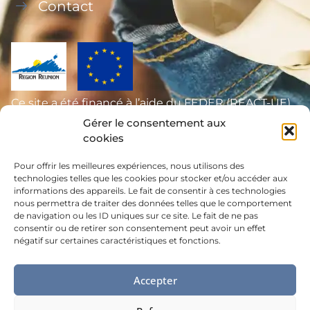
Contact
Ce site a été financé à l’aide du FEDER (REACT-UE)
dans le cadre de la réponse de l’Union européenne
Gérer le consentement aux
cookies
à la pandémie COVID-19, L’Europe s’engage à La
Réunion.
Pour offrir les meilleures expériences, nous utilisons des
technologies telles que les cookies pour stocker et/ou accéder aux
informations des appareils. Le fait de consentir à ces technologies
nous permettra de traiter des données telles que le comportement
de navigation ou les ID uniques sur ce site. Le fait de ne pas
consentir ou de retirer son consentement peut avoir un effet
négatif sur certaines caractéristiques et fonctions.
MENTIONS LÉGALES
Accepter
©MDA - Made by
Digital easy