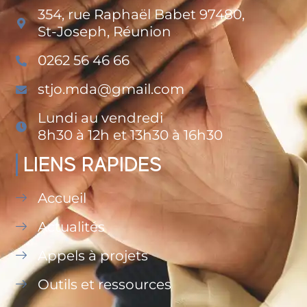
354, rue Raphaël Babet 97480,
St-Joseph, Réunion
0262 56 46 66
stjo.mda@gmail.com
Lundi au vendredi
8h30 à 12h et 13h30 à 16h30
LIENS RAPIDES
Accueil
Actualités
Appels à projets
Outils et ressources