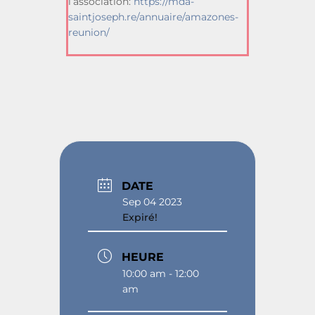
l’association:
https://mda-
saintjoseph.re/annuaire/amazones-
reunion/
DATE
Sep 04 2023
Expiré!
HEURE
10:00 am - 12:00
am