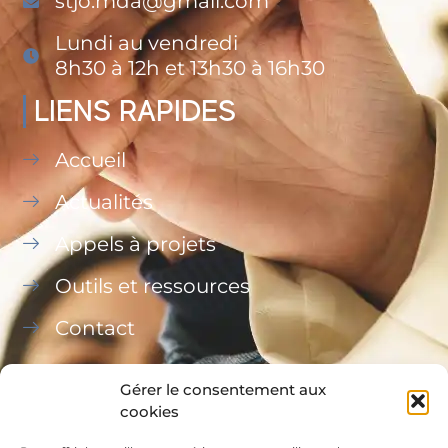
stjo.mda@gmail.com
Lundi au vendredi
8h30 à 12h et 13h30 à 16h30
LIENS RAPIDES
Accueil
Actualités
Appels à projets
Outils et ressources
Contact
Gérer le consentement aux
cookies