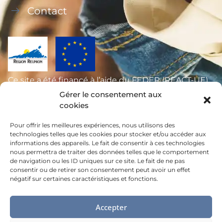
Contact
Ce site a été financé à l’aide du FEDER (REACT-UE)
dans le cadre de la réponse de l’Union européenne
Gérer le consentement aux
cookies
à la pandémie COVID-19, L’Europe s’engage à La
Réunion.
Pour offrir les meilleures expériences, nous utilisons des
technologies telles que les cookies pour stocker et/ou accéder aux
informations des appareils. Le fait de consentir à ces technologies
nous permettra de traiter des données telles que le comportement
de navigation ou les ID uniques sur ce site. Le fait de ne pas
consentir ou de retirer son consentement peut avoir un effet
négatif sur certaines caractéristiques et fonctions.
MENTIONS LÉGALES
Accepter
©MDA - Made by
Digital easy