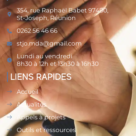
354, rue Raphaël Babet 97480,
St-Joseph, Réunion
0262 56 46 66
stjo.mda@gmail.com
Lundi au vendredi
8h30 à 12h et 13h30 à 16h30
LIENS RAPIDES
Accueil
Actualités
Appels à projets
Outils et ressources