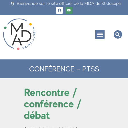
Bienvenue sur le site officiel de la MDA de St-Joseph
CONFÉRENCE – PTSS
Rencontre /
conférence /
débat