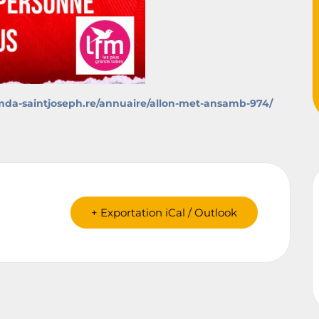
/mda-saintjoseph.re/annuaire/allon-met-ansamb-974/
+ Exportation iCal / Outlook