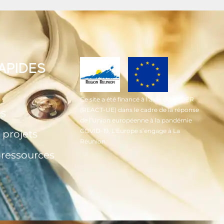
RAPIDES
Ce site a été financé à l’aide du FEDER
(REACT-UE) dans le cadre de la réponse
és
de l’Union européenne à la pandémie
COVID-19, L’Europe s’engage à La
 projets
Réunion.
t ressources