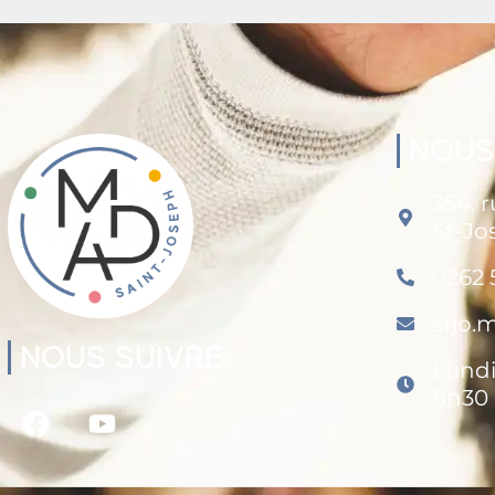
NOUS
354, 
St-Jo
0262 
stjo
NOUS SUIVRE
Lundi
8h30 