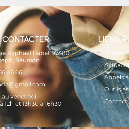
 CONTACTER
LIENS 
rue Raphaël Babet 97480,
Accueil
seph, Réunion
Actualit
56 46 66
Appels à
.mda@gmail.com
Outils e
 au vendredi
Contact
à 12h et 13h30 à 16h30