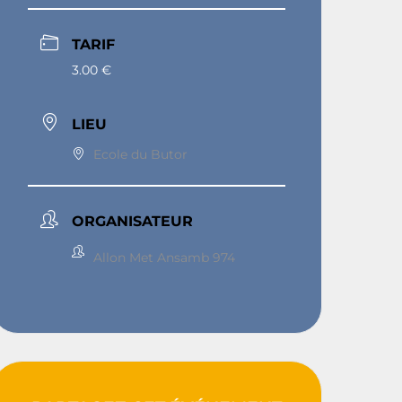
TARIF
3.00 €
LIEU
Ecole du Butor
ORGANISATEUR
Allon Met Ansamb 974