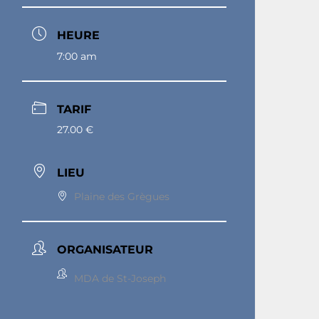
HEURE
7:00 am
TARIF
27.00 €
LIEU
Plaine des Grègues
ORGANISATEUR
MDA de St-Joseph