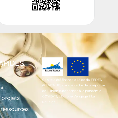
RAPIDES
Ce site a été financé à l’aide du FEDER
(REACT-UE) dans le cadre de la réponse
és
de l’Union européenne à la pandémie
COVID-19, L’Europe s’engage à La
 projets
Réunion.
t ressources