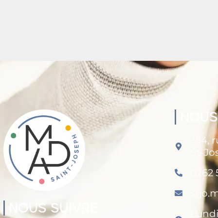
NOUS
354, 
St-Jo
0262 
stjo
NOUS SUIVRE
Lundi