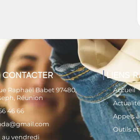
 CONTACTER
LIENS 
rue Raphaël Babet 97480,
Accueil
seph, Réunion
Actualit
56 46 66
Appels à
.mda@gmail.com
Outils e
 au vendredi