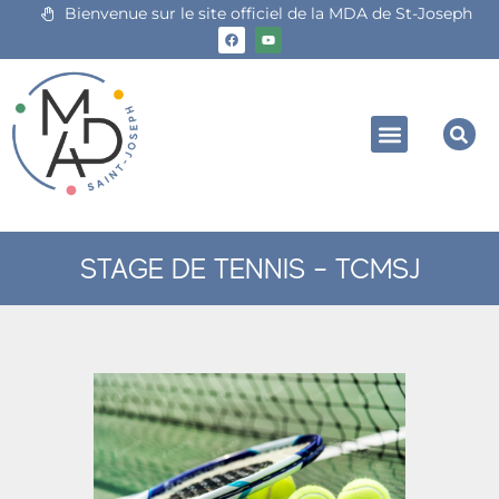
Bienvenue sur le site officiel de la MDA de St-Joseph
STAGE DE TENNIS – TCMSJ