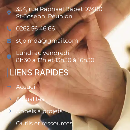
354, rue Raphaël Babet 97480,
St-Joseph, Réunion
0262 56 46 66
stjo.mda@gmail.com
Lundi au vendredi
8h30 à 12h et 13h30 à 16h30
LIENS RAPIDES
Accueil
Actualités
Appels à projets
Outils et ressources