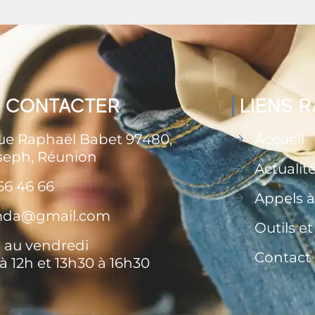
 CONTACTER
LIENS 
rue Raphaël Babet 97480,
Accueil
seph, Réunion
Actualit
56 46 66
Appels à
.mda@gmail.com
Outils e
 au vendredi
Contact
à 12h et 13h30 à 16h30