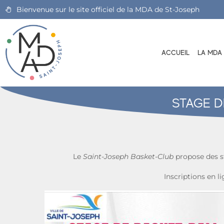
Bienvenue sur le site officiel de la MDA de St-Joseph
ACCUEIL
LA MDA
STAGE D
Le
Saint-Joseph Basket-Club
propose des st
Inscriptions en li