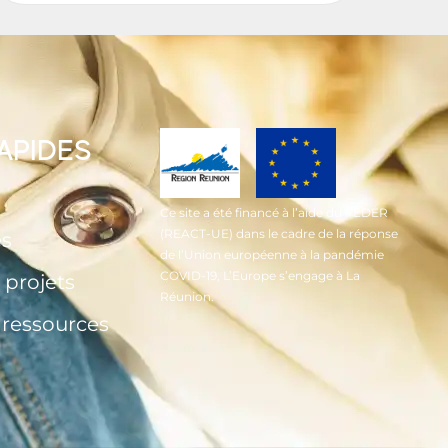
RAPIDES
Ce site a été financé à l’aide du FEDER
(REACT-UE) dans le cadre de la réponse
és
de l’Union européenne à la pandémie
COVID-19, L’Europe s’engage à La
 projets
Réunion.
t ressources