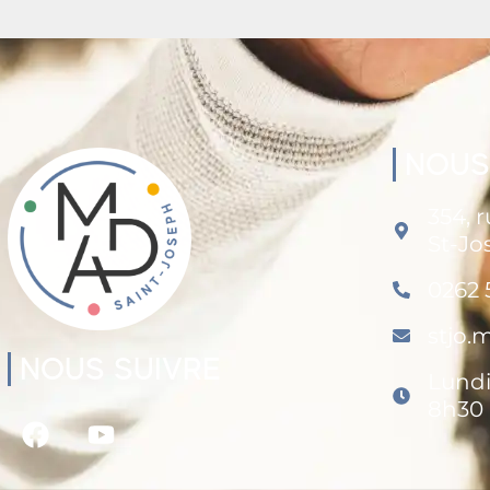
NOUS
354, 
St-Jo
0262 
stjo
NOUS SUIVRE
Lundi
8h30 