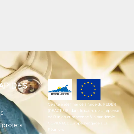
RAPIDES
Ce site a été financé à l’aide du FEDER
(REACT-UE) dans le cadre de la réponse
és
de l’Union européenne à la pandémie
COVID-19, L’Europe s’engage à La
 projets
Réunion.