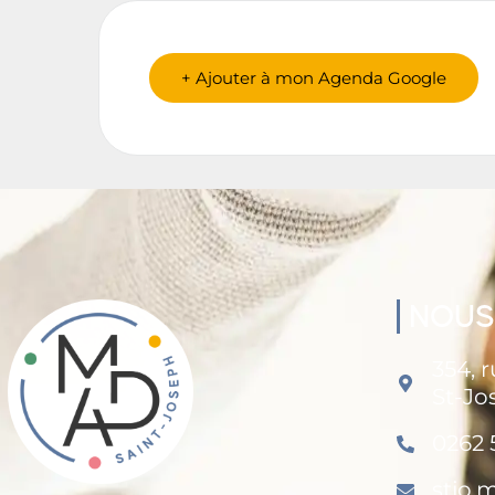
+ Ajouter à mon Agenda Google
NOUS
354, 
St-Jo
0262 
stjo