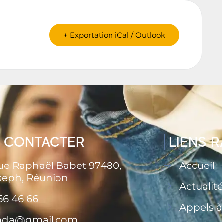
+ Exportation iCal / Outlook
 CONTACTER
LIENS 
rue Raphaël Babet 97480,
Accueil
seph, Réunion
Actualit
56 46 66
Appels à
.mda@gmail.com