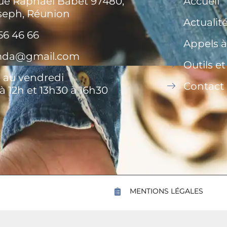
rue Raphaël Babet 97480,
Accueil
seph, Réunion
Actualit
56 46 66
Appels à
.mda@gmail.com
Outils e
 au vendredi
Contact
à 12h et 13h30 à 16h30
MENTIONS LÉGALES