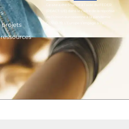
Ce site a été financé à l’aide du FEDER
(REACT-UE) dans le cadre de la réponse
és
de l’Union européenne à la pandémie
COVID-19, L’Europe s’engage à La
 projets
Réunion.
t ressources