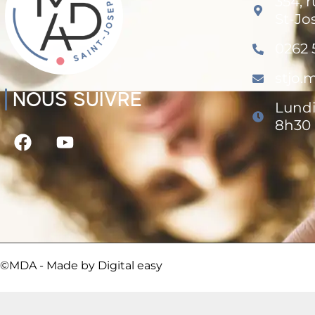
354, 
St-Jo
0262 
stjo
NOUS SUIVRE
Lundi
8h30 
©MDA - Made by
Digital easy