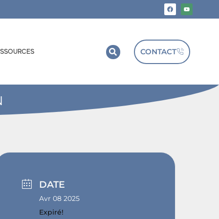
CONTACT
ESSOURCES
N
DATE
Avr 08 2025
Expiré!