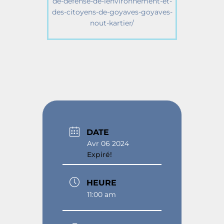
de-defense-de-lenvironnement-et-
des-citoyens-de-goyaves-goyaves-
nout-kartier/
DATE
Avr 06 2024
Expiré!
HEURE
11:00 am