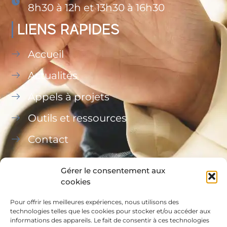
8h30 à 12h et 13h30 à 16h30
LIENS RAPIDES
Accueil
Actualités
Appels à projets
Outils et ressources
Contact
Gérer le consentement aux
cookies
Pour offrir les meilleures expériences, nous utilisons des
Ce site a été financé à l’aide du FEDER (REACT-UE)
technologies telles que les cookies pour stocker et/ou accéder aux
informations des appareils. Le fait de consentir à ces technologies
dans le cadre de la réponse de l’Union européenne