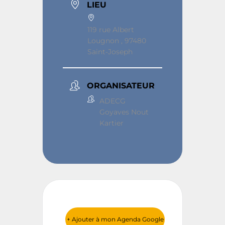
LIEU
119 rue Albert
Lougnon , 97480
Saint-Joseph
ORGANISATEUR
ADECG
Goyaves Nout
Kartier
+ Ajouter à mon Agenda Google