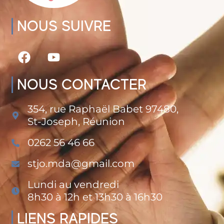
NOUS SUIVRE
NOUS CONTACTER
354, rue Raphaël Babet 97480,
St-Joseph, Réunion
0262 56 46 66
stjo.mda@gmail.com
Lundi au vendredi
8h30 à 12h et 13h30 à 16h30
LIENS RAPIDES