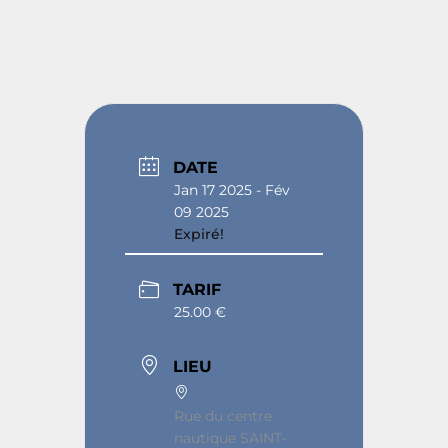
DATE
Jan 17 2025
- Fév
09 2025
Expiré!
TARIF
25.00 €
LIEU
Rue du centre
nautique SAINT-