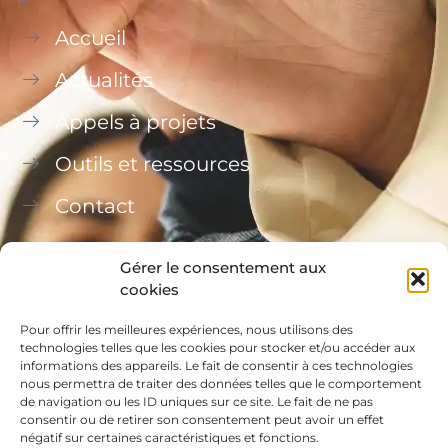
Accueil
Actualités
Appels à projets
Outils et ressources
Contact
Gérer le consentement aux
cookies
Pour offrir les meilleures expériences, nous utilisons des
Ce site a été financé à l’aide du FEDER (REACT-UE)
technologies telles que les cookies pour stocker et/ou accéder aux
informations des appareils. Le fait de consentir à ces technologies
dans le cadre de la réponse de l’Union européenne
nous permettra de traiter des données telles que le comportement
à la pandémie COVID-19, L’Europe s’engage à La
de navigation ou les ID uniques sur ce site. Le fait de ne pas
consentir ou de retirer son consentement peut avoir un effet
Réunion.
négatif sur certaines caractéristiques et fonctions.