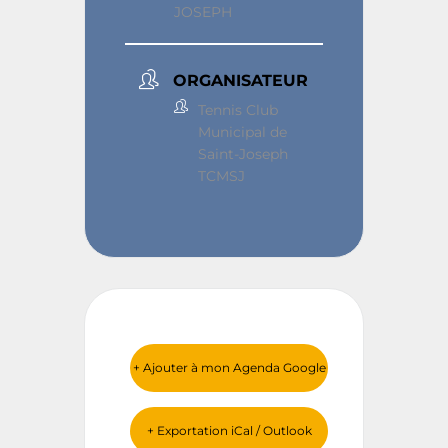
JOSEPH
ORGANISATEUR
Tennis Club
Municipal de
Saint-Joseph
TCMSJ
+ Ajouter à mon Agenda Google
+ Exportation iCal / Outlook