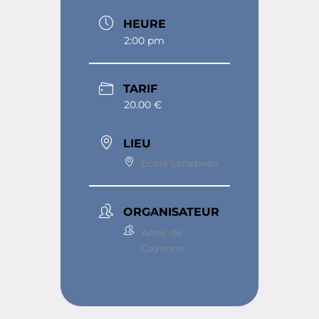
HEURE
2:00 pm
TARIF
20.00 €
LIEU
Ecole Lenepveu
ORGANISATEUR
Amis de
Cayenne