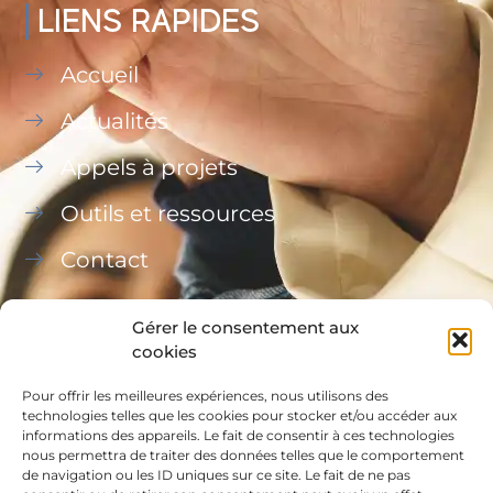
LIENS RAPIDES
Accueil
Actualités
Appels à projets
Outils et ressources
Contact
Gérer le consentement aux
cookies
Pour offrir les meilleures expériences, nous utilisons des
Ce site a été financé à l’aide du FEDER (REACT-UE)
technologies telles que les cookies pour stocker et/ou accéder aux
informations des appareils. Le fait de consentir à ces technologies
dans le cadre de la réponse de l’Union européenne
nous permettra de traiter des données telles que le comportement
à la pandémie COVID-19, L’Europe s’engage à La
de navigation ou les ID uniques sur ce site. Le fait de ne pas