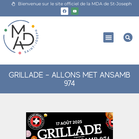
Bienvenue sur le site officiel de la MDA de St-Joseph
GRILLADE – ALLONS MET ANSAMB
974