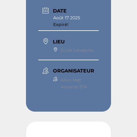
DATE
Août 17 2025
Expiré!
LIEU
Ecole Lenepveu
ORGANISATEUR
Allon Met
Ansamb 974