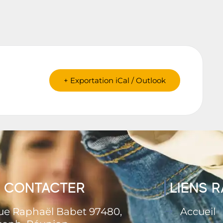
+ Exportation iCal / Outlook
 CONTACTER
LIENS 
rue Raphaël Babet 97480,
Accueil