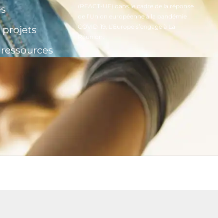
(REACT-UE) dans le cadre de la réponse
és
de l’Union européenne à la pandémie
COVID-19, L’Europe s’engage à La
 projets
Réunion.
t ressources