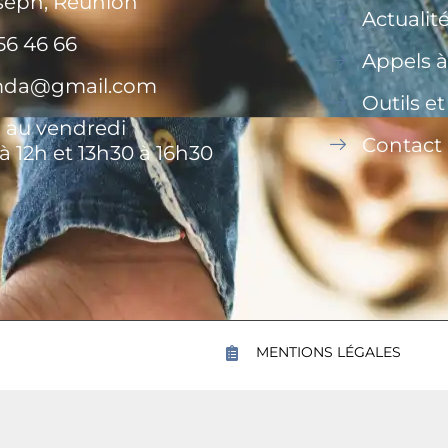
seph, Réunion
Actualit
56 46 66
Appels à
.mda@gmail.com
Outils e
 au vendredi
Contact
à 12h et 13h30 à 16h30
MENTIONS LÉGALES