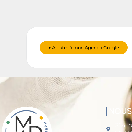
+ Ajouter à mon Agenda Google
NOUS
354, 