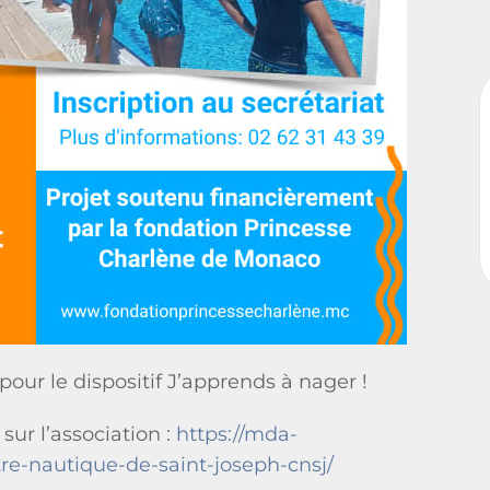
our le dispositif J’apprends à nager !
sur l’association :
https://mda-
tre-nautique-de-saint-joseph-cnsj/