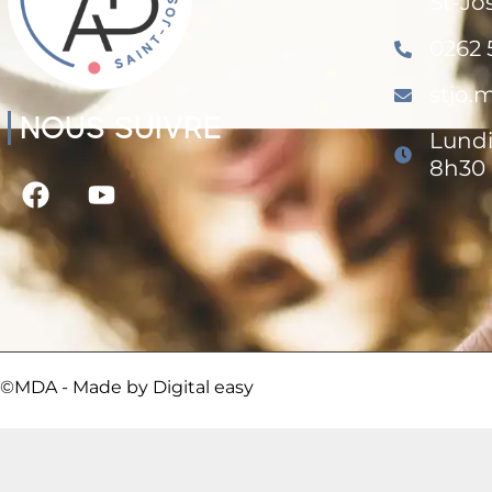
St-Jo
0262 
stjo
NOUS SUIVRE
Lundi
8h30 
©MDA - Made by
Digital easy