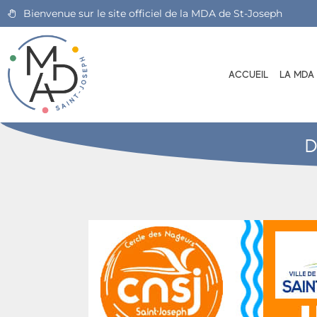
Bienvenue sur le site officiel de la MDA de St-Joseph
ACCUEIL
LA MDA
D