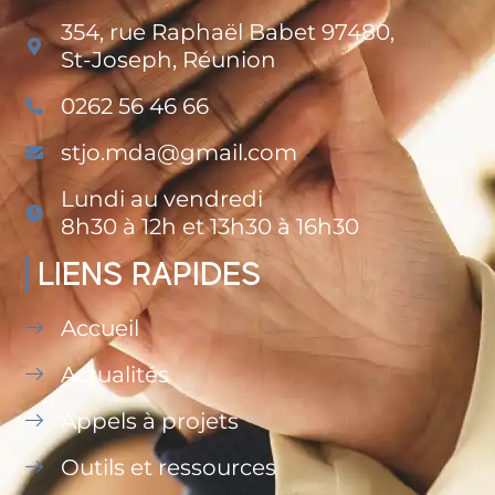
354, rue Raphaël Babet 97480,
St-Joseph, Réunion
0262 56 46 66
stjo.mda@gmail.com
Lundi au vendredi
8h30 à 12h et 13h30 à 16h30
LIENS RAPIDES
Accueil
Actualités
Appels à projets
Outils et ressources