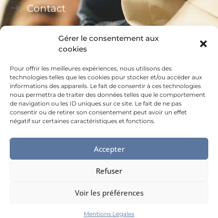
Contact
Gérer le consentement aux
cookies
Pour offrir les meilleures expériences, nous utilisons des
Ce site a été financé à l’aide du FEDER (REACT-UE)
technologies telles que les cookies pour stocker et/ou accéder aux
informations des appareils. Le fait de consentir à ces technologies
dans le cadre de la réponse de l’Union européenne
nous permettra de traiter des données telles que le comportement
à la pandémie COVID-19, L’Europe s’engage à La
de navigation ou les ID uniques sur ce site. Le fait de ne pas
consentir ou de retirer son consentement peut avoir un effet
Réunion.
négatif sur certaines caractéristiques et fonctions.
Accepter
Refuser
MENTIONS LÉGALES
Voir les préférences
©MDA - Made by
Digital easy
Mentions Légales