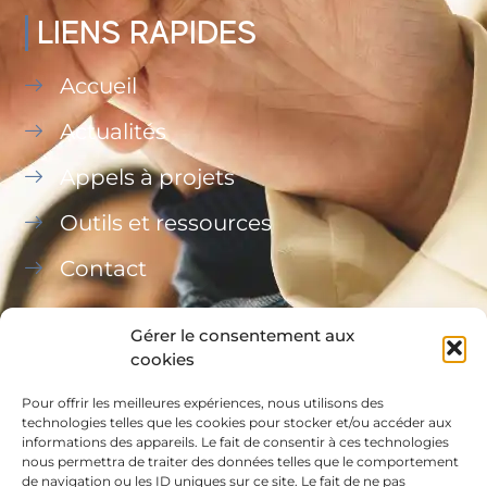
LIENS RAPIDES
Accueil
Actualités
Appels à projets
Outils et ressources
Contact
Gérer le consentement aux
cookies
Pour offrir les meilleures expériences, nous utilisons des
Ce site a été financé à l’aide du FEDER (REACT-UE)
technologies telles que les cookies pour stocker et/ou accéder aux
informations des appareils. Le fait de consentir à ces technologies
dans le cadre de la réponse de l’Union européenne
nous permettra de traiter des données telles que le comportement
à la pandémie COVID-19, L’Europe s’engage à La
de navigation ou les ID uniques sur ce site. Le fait de ne pas