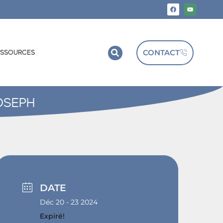
CONTACT
ESSOURCES
OSEPH
DATE
Déc 20 - 23 2024
Expiré!