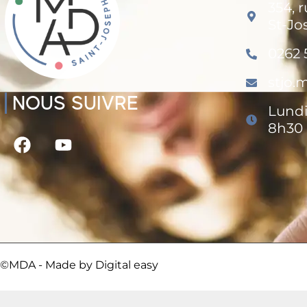
354, 
St-Jo
0262 
stjo
NOUS SUIVRE
Lundi
8h30 
©MDA - Made by
Digital easy