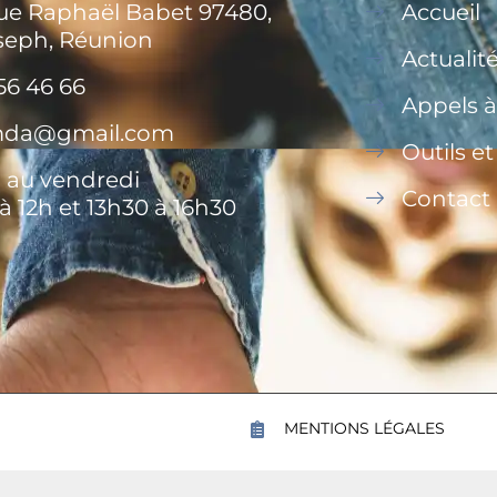
rue Raphaël Babet 97480,
Accueil
seph, Réunion
Actualit
56 46 66
Appels à
.mda@gmail.com
Outils e
 au vendredi
Contact
à 12h et 13h30 à 16h30
MENTIONS LÉGALES