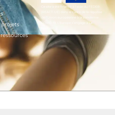
Ce site a été financé à l’aide du FEDER
(REACT-UE) dans le cadre de la réponse
és
de l’Union européenne à la pandémie
COVID-19, L’Europe s’engage à La
 projets
Réunion.
t ressources