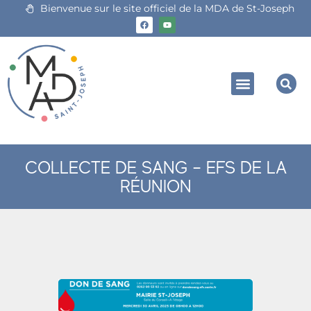
Bienvenue sur le site officiel de la MDA de St-Joseph
COLLECTE DE SANG – EFS DE LA
RÉUNION