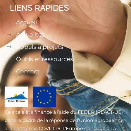
LIENS RAPIDES
Accueil
Actualités
Appels à projets
Outils et ressources
Contact
Ce site a été financé à l’aide du FEDER (REACT-UE)
dans le cadre de la réponse de l’Union européenne
à la pandémie COVID-19, L’Europe s’engage à La