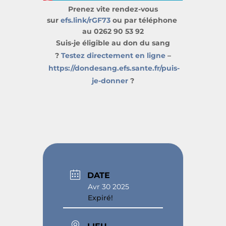
Prenez vite rendez-vous
sur
efs.link/rGF73
ou par téléphone
au 0262 90 53 92
Suis-je éligible au don du sang
?
Testez directement en ligne
–
https://dondesang.efs.sante.fr/puis-
je-donner
?
DATE
Avr 30 2025
Expiré!