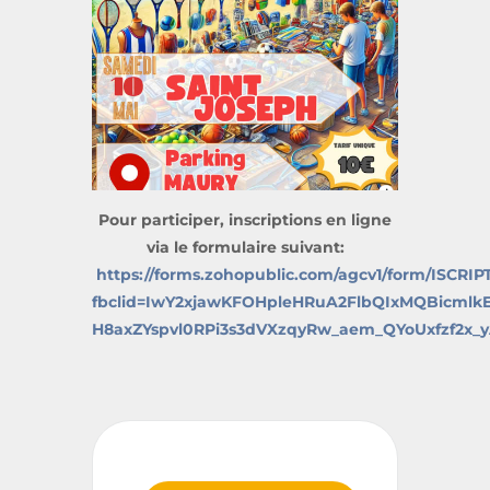
Pour participer, inscriptions en ligne
via le formulaire suivant:
https://forms.zohopublic.com/agcv1/form/I
fbclid=IwY2xjawKFOHpleHRuA2FlbQIxMQBicm
H8axZYspvl0RPi3s3dVXzqyRw_aem_QYoUxfzf2x