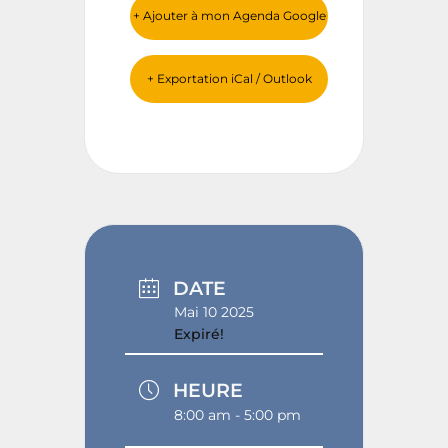
+ Ajouter à mon Agenda Google
+ Exportation iCal / Outlook
DATE
Mai 10 2025
Expiré!
HEURE
8:00 am - 5:00 pm