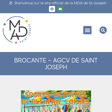
Bienvenue sur le site officiel de la MDA de St-Joseph
BROCANTE – AGCV DE SAINT
JOSEPH