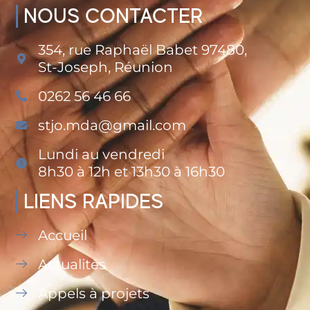
NOUS CONTACTER
354, rue Raphaël Babet 97480,
St-Joseph, Réunion
0262 56 46 66
stjo.mda@gmail.com
Lundi au vendredi
8h30 à 12h et 13h30 à 16h30
LIENS RAPIDES
Accueil
Actualités
Appels à projets