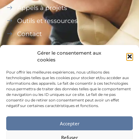
Appels à projets
Outils et ressources
Contact
Gérer le consentement aux
cookies
Pour offrir les meilleures expériences, nous utilisons des
Ce site a été financé à l’aide du FEDER (REACT-UE)
technologies telles que les cookies pour stocker et/ou accéder aux
informations des appareils. Le fait de consentir à ces technologies
dans le cadre de la réponse de l’Union européenne
nous permettra de traiter des données telles que le comportement
à la pandémie COVID-19, L’Europe s’engage à La
de navigation ou les ID uniques sur ce site. Le fait de ne pas
consentir ou de retirer son consentement peut avoir un effet
Réunion.
négatif sur certaines caractéristiques et fonctions.
Accepter
Refuser