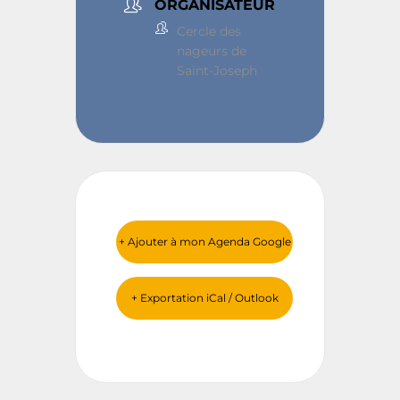
ORGANISATEUR
Cercle des
nageurs de
Saint-Joseph
+ Ajouter à mon Agenda Google
+ Exportation iCal / Outlook