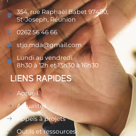
354, rue Raphaël Babet 97480,
St-Joseph, Réunion
0262 56 46 66
stjo.mda@gmail.com
Lundi au vendredi
8h30 à 12h et 13h30 à 16h30
LIENS RAPIDES
Accueil
Actualités
Appels à projets
Outils et ressources