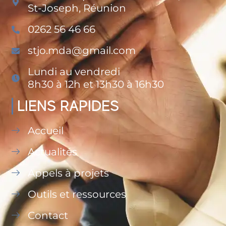
St-Joseph, Réunion
0262 56 46 66
stjo.mda@gmail.com
Lundi au vendredi
8h30 à 12h et 13h30 à 16h30
LIENS RAPIDES
Accueil
Actualités
Appels à projets
Outils et ressources
Contact