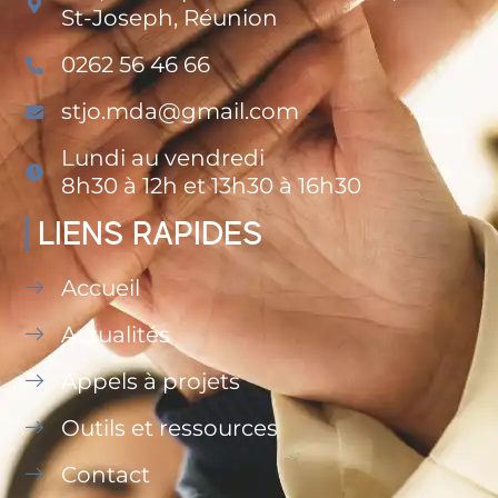
St-Joseph, Réunion
0262 56 46 66
stjo.mda@gmail.com
Lundi au vendredi
8h30 à 12h et 13h30 à 16h30
LIENS RAPIDES
Accueil
Actualités
Appels à projets
Outils et ressources
Contact