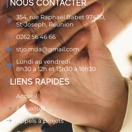
NOUS CONTACTER
354, rue Raphaël Babet 97480,
St-Joseph, Réunion
0262 56 46 66
stjo.mda@gmail.com
Lundi au vendredi
8h30 à 12h et 13h30 à 16h30
LIENS RAPIDES
Accueil
Actualités
Appels à projets