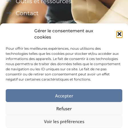
Outils et ressources
Contact
Gérer le consentement aux
cookies
Pour offrir les meilleures expériences, nous utilisons des
Ce site a été financé à l’aide du FEDER (REACT-UE)
technologies telles que les cookies pour stocker et/ou accéder aux
informations des appareils. Le fait de consentir à ces technologies
dans le cadre de la réponse de l’Union européenne
nous permettra de traiter des données telles que le comportement
à la pandémie COVID-19, L’Europe s’engage à La
de navigation ou les ID uniques sur ce site. Le fait de ne pas
consentir ou de retirer son consentement peut avoir un effet
Réunion.
négatif sur certaines caractéristiques et fonctions.
Accepter
Refuser
MENTIONS LÉGALES
Voir les préférences
©MDA - Made by
Digital easy