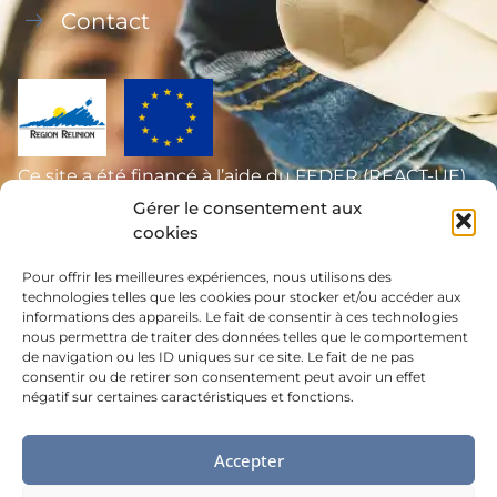
Contact
Ce site a été financé à l’aide du FEDER (REACT-UE)
dans le cadre de la réponse de l’Union européenne
Gérer le consentement aux
cookies
à la pandémie COVID-19, L’Europe s’engage à La
Réunion.
Pour offrir les meilleures expériences, nous utilisons des
technologies telles que les cookies pour stocker et/ou accéder aux
informations des appareils. Le fait de consentir à ces technologies
nous permettra de traiter des données telles que le comportement
de navigation ou les ID uniques sur ce site. Le fait de ne pas
consentir ou de retirer son consentement peut avoir un effet
négatif sur certaines caractéristiques et fonctions.
MENTIONS LÉGALES
Accepter
©MDA - Made by
Digital easy