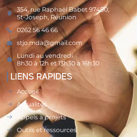
354, rue Raphaël Babet 97480,
St-Joseph, Réunion
0262 56 46 66
stjo.mda@gmail.com
Lundi au vendredi
8h30 à 12h et 13h30 à 16h30
LIENS RAPIDES
Accueil
Actualités
Appels à projets
Outils et ressources