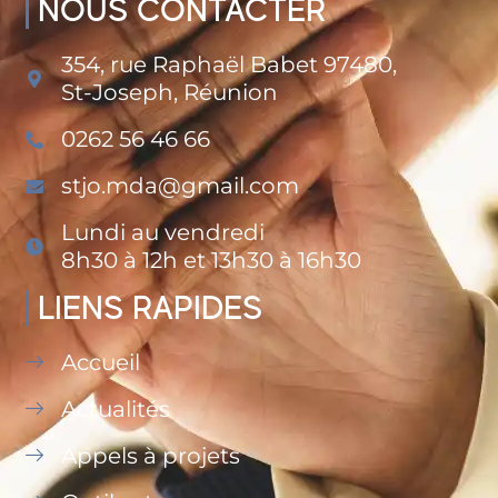
NOUS CONTACTER
354, rue Raphaël Babet 97480,
St-Joseph, Réunion
0262 56 46 66
stjo.mda@gmail.com
Lundi au vendredi
8h30 à 12h et 13h30 à 16h30
LIENS RAPIDES
Accueil
Actualités
Appels à projets