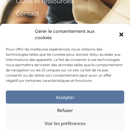
Outils et ressources
Contact
Gérer le consentement aux
cookies
Pour offrir les meilleures expériences, nous utilisons des
Ce site a été financé à l’aide du FEDER (REACT-UE)
technologies telles que les cookies pour stocker et/ou accéder aux
informations des appareils. Le fait de consentir à ces technologies
dans le cadre de la réponse de l’Union européenne
nous permettra de traiter des données telles que le comportement
à la pandémie COVID-19, L’Europe s’engage à La
de navigation ou les ID uniques sur ce site. Le fait de ne pas
consentir ou de retirer son consentement peut avoir un effet
Réunion.
négatif sur certaines caractéristiques et fonctions.
Accepter
Refuser
MENTIONS LÉGALES
Voir les préférences
©MDA - Made by
Digital easy