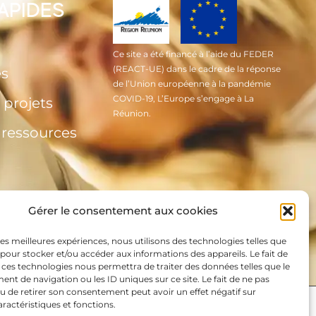
RAPIDES
Ce site a été financé à l’aide du FEDER
(REACT-UE) dans le cadre de la réponse
és
de l’Union européenne à la pandémie
COVID-19, L’Europe s’engage à La
 projets
Réunion.
t ressources
Gérer le consentement aux cookies
 les meilleures expériences, nous utilisons des technologies telles que
 pour stocker et/ou accéder aux informations des appareils. Le fait de
 ces technologies nous permettra de traiter des données telles que le
t de navigation ou les ID uniques sur ce site. Le fait de ne pas
u de retirer son consentement peut avoir un effet négatif sur
aractéristiques et fonctions.