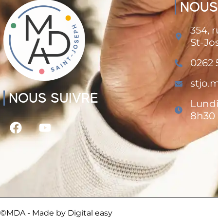
NOUS
354, 
St-Jo
0262 
stjo
NOUS SUIVRE
Lundi
8h30 
©MDA - Made by
Digital easy