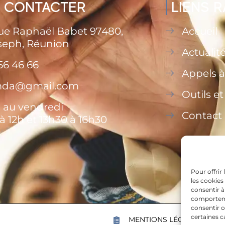
 CONTACTER
LIENS 
rue Raphaël Babet 97480,
Accueil
seph, Réunion
Actualit
56 46 66
Appels à
.mda@gmail.com
Outils e
 au vendredi
Contact
à 12h et 13h30 à 16h30
Pour offrir
les cookies
consentir à
comportemen
consentir o
certaines c
MENTIONS LÉGALES